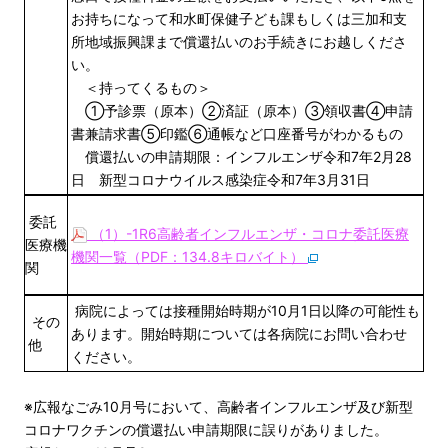
お持ちになって和水町保健子ども課もしくは三加和支
所地域振興課まで償還払いのお手続きにお越しくださ
い。
＜持ってくるもの＞
①予診票（原本）②済証（原本）③領収書④申請
書兼請求書⑤印鑑⑥通帳など口座番号がわかるもの
償還払いの申請期限：インフルエンザ令和7年2月28
日 新型コロナウイルス感染症令和7年3月31日
委託
（1）-1R6高齢者インフルエンザ・コロナ委託医療
医療機
機関一覧（PDF：134.8キロバイト）
関
病院によっては接種開始時期が10月1日以降の可能性も
その
あります。開始時期については各病院にお問い合わせ
他
ください。
※広報なごみ10月号において、高齢者インフルエンザ及び新型
コロナワクチンの償還払い申請期限に誤りがありました。