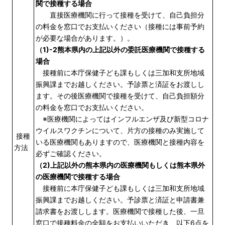
関で接種する場合
直接医療機関に行って接種を受けて、自己負担分
の料金を窓口でお支払いください（接種には事前予約
が必要な場合があります。）。
（1)-2熊本県内の上記以外の委託医療機関で接種する
場合
接種前に本庁保健子ども課もしくは三加和支所地域
振興課までお越しください。予診票と済証をお渡しし
ます。その後医療機関で接種を受けて、自己負担額分
の料金を窓口でお支払いください。
※医療機関によってはインフルエンザ及び新型コロナ
ウイルスワクチンについて、片方の接種のみ実施して
接種
いる医療機関もありますので、医療機関と接種内容を
方法
必ずご確認ください。
（2)上記以外の熊本県内の医療機関もしくは熊本県外
の医療機関で接種する場合
接種前に本庁保健子ども課もしくは三加和支所地域
振興課までお越しください。予診票と済証と申請書兼
請求書をお渡しします。医療機関で接種した後、一旦
窓口で接種料金の全額をお支払いいただき、以下6点を