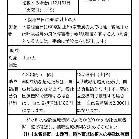
接種する場合は12月31日
（火曜日）まで）
・接種当日に65歳以上の人
対象
・接種当日に60歳以上65歳未満の人で心臓、腎臓また
者
は呼吸器等の身体障害者手帳1級程度を有する人（対象
となる人には、事前に予診票を郵送します）
助成
対象
1回/人
回数
4,200円（上限）
13,700円（上限）
助成
※助成額を超えた分は、自
※助成額を超えた分は、自
額/自
己負担額となります。委託
己負担額となります。委託
己負
医療機関で接種する場合
医療機関で接種する場合
担額
は 、自己負担額は1,180円
は 、自己負担額は2,300円
になります。
になります。
和水町の委託医療機関であるかどうかを委託医療機
関一覧で確認し、接種医療機関を決めてください。
(1)-1玉名郡市、山鹿市、熊本市北区植木の委託医療機