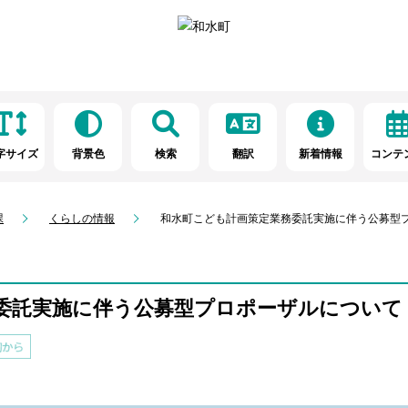
字サイズ
背景色
検索
翻訳
新着情報
コンテ
課
くらしの情報
和水町こども計画策定業務委託実施に伴う公募型
委託実施に伴う公募型プロポーザルについて