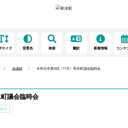
字サイズ
背景色
検索
翻訳
新着情報
コンテ
会議録
令和元年第4回（11月）和水町議会臨時会
水町議会臨時会