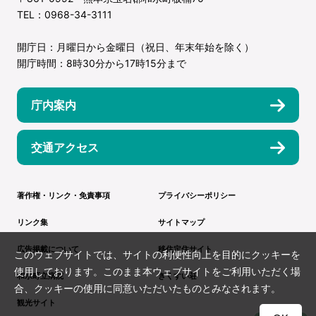
TEL：0968-34-3111
開庁日：月曜日から金曜日（祝日、年末年始を除く）
開庁時間：8時30分から17時15分まで
庁内案内
交通アクセス
著作権・リンク・免責事項
プライバシーポリシー
リンク集
サイトマップ
広告掲載について
移住定住サイト
このウェブサイトでは、サイトの利便性向上を目的にクッキーを
使用しております。このまま本ウェブサイトをご利用いただく場
和水町立病院
きくすい荘
合、クッキーの使用に同意いただいたものとみなされます。
観光サイト