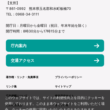
【支所】
〒861-0992 熊本県玉名郡和水町板楠70
TEL：0968-34-3111
開庁日：月曜日から金曜日（祝日、年末年始を除く）
開庁時間：8時30分から17時15分まで
庁内案内
交通アクセス
著作権・リンク・免責事項
プライバシーポリシー
リンク集
サイトマップ
広告掲載について
移住定住サイト
このウェブサイトでは、サイトの利便性向上を目的にクッキーを
使用しております。このまま本ウェブサイトをご利用いただく場
和水町立病院
きくすい荘
合、クッキーの使用に同意いただいたものとみなされます。