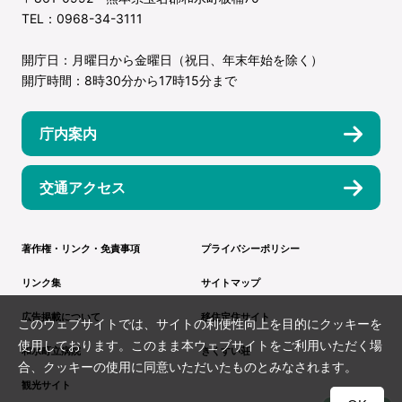
TEL：0968-34-3111
開庁日：月曜日から金曜日（祝日、年末年始を除く）
開庁時間：8時30分から17時15分まで
庁内案内
交通アクセス
著作権・リンク・免責事項
プライバシーポリシー
リンク集
サイトマップ
広告掲載について
移住定住サイト
このウェブサイトでは、サイトの利便性向上を目的にクッキーを
使用しております。このまま本ウェブサイトをご利用いただく場
和水町立病院
きくすい荘
合、クッキーの使用に同意いただいたものとみなされます。
観光サイト