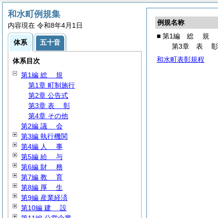
和水町例規集
例規名称
内容現在 令和8年4月1日
■ 第1編
総
規
体系
五十音
第3章
表
和水町表彰規程
体系目次
第1編
総
規
第1章 町制施行
第2章 公告式
第3章
表
彰
第4章 その他
第2編
議
会
第3編 執行機関
第4編
人
事
第5編
給
与
第6編
財
務
第7編
教
育
第8編
厚
生
第9編 産業経済
第10編
建
設