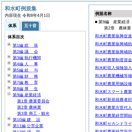
和水町例規集
例規名称
内容現在 令和8年4月1日
■ 第9編 産業経済
体系
五十音
第2章 農林業
和水町農業振興促進
体系目次
和水町農業振興補助
第1編
総
規
第2編
議
会
和水町農業振興補助
第3編 執行機関
和水町農業制度資金
第4編
人
事
和水町収入保険加入
第5編
給
与
和水町農業機械等補
第6編
財
務
第7編
教
育
和水町農業用施設修
第8編
厚
生
和水町スマート農業
第9編 産業経済
和水町新規就農者対
第1章 農業委員会
第2章 農林業
和水町農業次世代人
第3章 商工・観光
和水町農業経営開始
第10編
建
設
和水町セカンドライ
第11編 公営企業
和水町農家経営安定