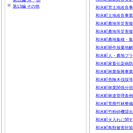
第12編
消
防
第13編 その他
和水町営土地改良事
和水町土地改良事業
和水町農地等災害復
和水町農地等災害復
和水町農地集積・集
和水町耕作放棄地解
和水町人・農地プラ
和水町家畜伝染病防
和水町林業振興事業
和水町危険木伐採等
和水町林業関係分担
和水町林道管理条例
和水町荒廃竹林整備
和水町竹粉砕機貸出
和水町火入れに関す
和水町鳥獣被害対策