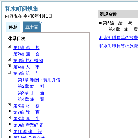
和水町例規集
例規名称
内容現在 令和8年4月1日
■ 第5編
給
与
体系
五十音
第4章
旅
和水町職員等の旅費
体系目次
和水町職員等の旅費
第1編
総
規
第2編
議
会
第3編 執行機関
第4編
人
事
第5編
給
与
第1章 報酬・費用弁償
第2章
給
料
第3章
手
当
第4章
旅
費
第6編
財
務
第7編
教
育
第8編
厚
生
第9編 産業経済
第10編
建
設