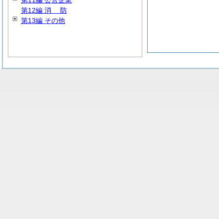
第11編 公営企業
第12編
消
防
第13編 その他