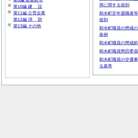
第9編 産業経済
用に関する規則
第10編
建
設
第11編 公営企業
和水町定年退職者等
第12編
消
防
規則
第13編 その他
和水町職員の懲戒の
条例
和水町職員の懲戒処
和水町職員懲罰委員
和水町職員の交通事
る基準