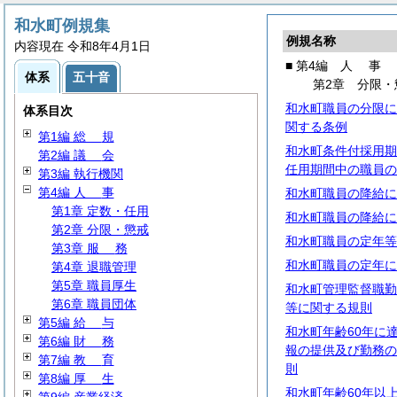
和水町例規集
例規名称
内容現在 令和8年4月1日
■ 第4編
人
事
体系
五十音
第2章 分限・
和水町職員の分限に
体系目次
関する条例
第1編
総
規
和水町条件付採用期
第2編
議
会
任用期間中の職員の
第3編 執行機関
第4編
人
事
和水町職員の降給に
第1章 定数・任用
和水町職員の降給に
第2章 分限・懲戒
和水町職員の定年等
第3章
服
務
和水町職員の定年に
第4章 退職管理
第5章 職員厚生
和水町管理監督職勤
第6章 職員団体
等に関する規則
第5編
給
与
和水町年齢60年に
第6編
財
務
報の提供及び勤務の
第7編
教
育
則
第8編
厚
生
和水町年齢60年以