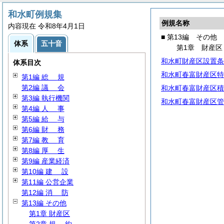
和水町例規集
例規名称
内容現在 令和8年4月1日
■ 第13編 その他
体系
五十音
第1章 財産区
和水町財産区設置条
体系目次
和水町春富財産区特
第1編
総
規
第2編
議
会
和水町春富財産区積
第3編 執行機関
和水町春富財産区管
第4編
人
事
第5編
給
与
第6編
財
務
第7編
教
育
第8編
厚
生
第9編 産業経済
第10編
建
設
第11編 公営企業
第12編
消
防
第13編 その他
第1章 財産区