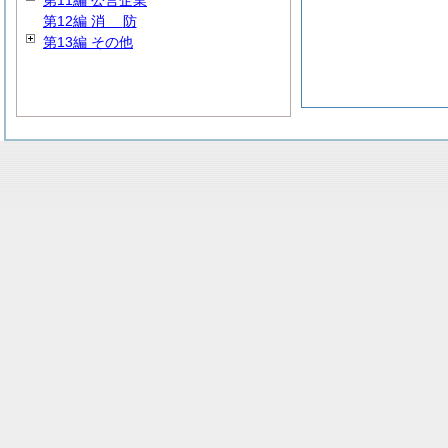
第11編 公営企業
第12編
消
防
第13編 その他