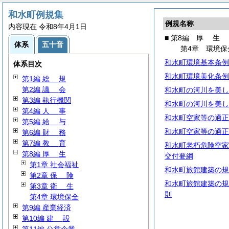
和水町例規集
例規名称
内容現在 令和8年4月1日
■ 第8編
厚
生
体系
五十音
第4章 環境保
和水町環境基本条例
体系目次
和水町環境美化条例
第1編
総
規
第2編
議
会
和水町の河川を美し
第3編 執行機関
和水町の河川を美し
第4編
人
事
和水町空家等の適正
第5編
給
与
和水町空家等の適正
第6編
財
務
第7編
教
育
和水町老朽危険空家
第8編
厚
生
交付要綱
第1章 社会福祉
和水町旅館建築の規
第2章
保
険
和水町旅館建築の規
第3章
衛
生
則
第4章 環境保全
第9編 産業経済
第10編
建
設