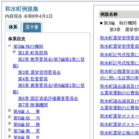
和水町例規集
例規名称
内容現在 令和8年4月1日
■ 第3編 執行機関
体系
五十音
第3章 選挙管
第1編
総
規
和水町選挙管理委員
体系目次
第2編
議
会
第3編 執行機関
和水町選挙管理委員
第1章 町長部局
和水町記号式投票に
第2章 教育委員会(第7編第1章に登
和水町記号式投票に
載)
和水町公職選挙法第
第3章 選挙管理委員会
示に用いる証票の有
第4章 監査委員
第5章 農業委員会(第9編第1章に登
和水町議会議員及び
載)
る選挙運動の公費負
第6章 固定資産評価審査委員会
和水町議会議員及び
第7章 附属機関
る選挙運動の公費負
第4編
人
事
和水町選挙ポスター
第5編
給
与
第6編
財
務
和水町選挙ポスター
第7編
教
育
和水町選挙公報の発
第8編
厚
生