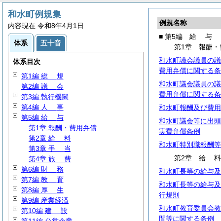
和水町例規集
例規名称
内容現在 令和8年4月1日
■ 第5編
給
与
体系
五十音
第1章 報酬・
和水町議会議員の議
体系目次
費用弁償に関する条
第1編
総
規
和水町議会議員の議
第2編
議
会
費用弁償に関する条
第3編 執行機関
第4編
人
事
和水町報酬及び費用
第5編
給
与
和水町議会等に出頭
第1章 報酬・費用弁償
実費弁償条例
第2章
給
料
和水町特別職報酬等
第3章
手
当
第2章
給
第4章
旅
費
第6編
財
務
和水町長等の給与及
第7編
教
育
和水町長等の給与及
第8編
厚
生
行規則
第9編 産業経済
和水町教育委員会教
第10編
建
設
間等に関する条例