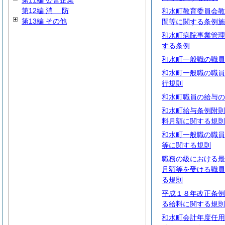
第11編 公営企業
第12編
消
防
和水町教育委員会教
第13編 その他
間等に関する条例施
和水町病院事業管理
する条例
和水町一般職の職員
和水町一般職の職員
行規則
和水町職員の給与の
和水町給与条例附則
料月額に関する規則
和水町一般職の職員
等に関する規則
職務の級における最
月額等を受ける職員
る規則
平成１８年改正条例
る給料に関する規則
和水町会計年度任用