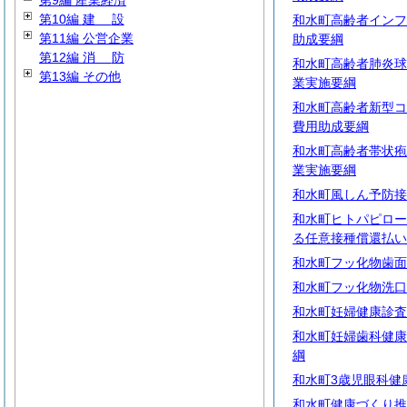
第9編 産業経済
第10編
建
設
和水町高齢者インフ
第11編 公営企業
助成要綱
第12編
消
防
和水町高齢者肺炎球
第13編 その他
業実施要綱
和水町高齢者新型コ
費用助成要綱
和水町高齢者帯状疱
業実施要綱
和水町風しん予防接
和水町ヒトパピロー
る任意接種償還払い
和水町フッ化物歯面
和水町フッ化物洗口
和水町妊婦健康診査
和水町妊婦歯科健康
綱
和水町3歳児眼科健
和水町健康づくり推