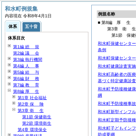
和水町例規集
例規名称
内容現在 令和8年4月1日
■ 第8編
厚
生
体系
五十音
第3章
衛
第1節 保健
体系目次
和水町保健センター
第1編
総
規
条例
第2編
議
会
和水町保健センター
第3編 執行機関
第4編
人
事
和水町健康診査実施
第5編
給
与
和水町高齢者の医療
第6編
財
務
基づく特定健康診査
第7編
教
育
和水町予防接種健康
第8編
厚
生
綱
第1章 社会福祉
和水町予防接種事故
第2章
保
険
第3章
衛
生
和水町新型インフル
第1節 保健衛生
和水町定期予防接種
第2節 環境衛生
和水町子どもインフ
第4章 環境保全
助成要綱