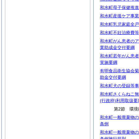
和水町母子保健推進
和水町産後ケア事業
和水町乳児家庭全戸
和水町不妊治療費等
和水町がん患者のア
業助成金交付要綱
和水町若年がん患者
実施要綱
有明食品衛生協会菊
助金交付要綱
和水町犬の登録等事
和水町さくらねこ無
(行政枠)利用取扱要
第2節 環境
和水町一般廃棄物の
条例
和水町一般廃棄物の
条例施行規則