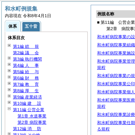
和水町例規集
例規名称
内容現在 令和8年4月1日
■ 第11編 公営企業
体系
五十音
第2章 病院事
和水町病院事業の設
体系目次
和水町病院事業組織
第1編
総
規
第2編
議
会
和水町病院事業施設
第3編 執行機関
和水町病院事業管理
第4編
人
事
規程
第5編
給
与
和水町病院事業の規
第6編
財
務
和水町病院事業公印
第7編
教
育
第8編
厚
生
和水町病院事業個人
第9編 産業経済
和水町病院事業医療
第10編
建
設
規程
第11編 公営企業
和水町病院事業診療
第1章 水道事業
第2章 病院事業
和水町病院事業任期
第12編
消
防
る規程