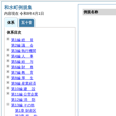
和水町例規集
例規名称
内容現在 令和8年4月1日
体系
五十音
体系目次
第1編
総
規
第2編
議
会
第3編 執行機関
第4編
人
事
第5編
給
与
第6編
財
務
第7編
教
育
第8編
厚
生
第9編 産業経済
第10編
建
設
第11編 公営企業
第12編
消
防
第13編 その他
第1章 財産区