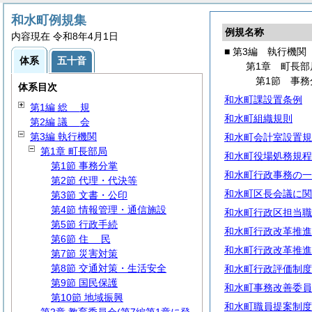
和水町例規集
例規名称
内容現在 令和8年4月1日
■ 第3編 執行機関
体系
五十音
第1章 町長部
第1節 事務
体系目次
和水町課設置条例
第1編
総
規
和水町組織規則
第2編
議
会
第3編 執行機関
和水町会計室設置規
第1章 町長部局
和水町役場処務規程
第1節 事務分掌
和水町行政事務の一
第2節 代理・代決等
和水町区長会議に関
第3節 文書・公印
第4節 情報管理・通信施設
和水町行政区担当職
第5節 行政手続
和水町行政改革推進
第6節
住
民
和水町行政改革推進
第7節 災害対策
第8節 交通対策・生活安全
和水町行政評価制度
第9節 国民保護
和水町事務改善委員
第10節 地域振興
和水町職員提案制度