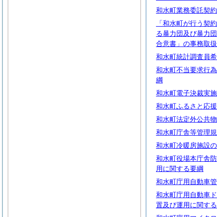
和水町業務委託契約
「和水町が行う契約
る暴力団及び暴力団
合意書」の事務取扱
和水町統計調査員希
和水町不当要求行為
綱
和水町電子決裁実施
和水町ふるさと応援
和水町法定外公共物
和水町庁舎等管理規
和水町冷暖房施設の
和水町役場本庁舎防
用に関する要綱
和水町庁用自動車管
和水町庁用自動車ド
置及び運用に関する