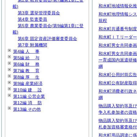
第2章 教育委員会(第7編第1章に登
和水町地域情報化推
載)
第3章 選挙管理委員会
和水町地理情報シス
第4章 監査委員
規程
第5章 農業委員会(第9編第1章に登
和水町共通番号制度
載)
和水町ＩＴリーダー
第6章 固定資産評価審査委員会
第7章 附属機関
和水町男女共同参画
第4編
人
事
和水町男女共同参画
第5編
給
与
ー育成国内派遣研修
第6編
財
務
綱
第7編
教
育
和水町公用封筒広告
第8編
厚
生
和水町公有財産取得
第9編 産業経済
第10編
建
設
和水町消費者行政ネ
第11編 公営企業
綱
第12編
消
防
物品購入契約等及び
第13編 その他
争入札参加者の資格
物品購入契約等及び
札参加資格審査格付
和水町用品調達に係