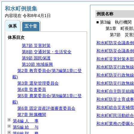
第1章 町長部局
第1節 事務分掌
和水町例規集
例規名称
第2節 代理・代決等
内容現在 令和8年4月1日
第3節 文書・公印
■ 第3編 執行機関
体系
五十音
第4節 情報管理・通信施設
第1章 町長部
第5節 行政手続
第7節 災害
体系目次
第6節
住
民
和水町防災会議条例
第7節 災害対策
和水町防災会議条例
第8節 交通対策・生活安全
第9節 国民保護
和水町災害対策本部
第10節 地域振興
和水町防災行政無線
第2章 教育委員会(第7編第1章に登
和水町防災行政無線
載)
第3章 選挙管理委員会
和水町防災行政無線
第4章 監査委員
和水町自主防災組織
第5章 農業委員会(第9編第1章に登
和水町防災士育成事
載)
和水町総合災害補償
第6章 固定資産評価審査委員会
第7章 附属機関
和水町町民活動総合
第4編
人
事
和水町業務の委嘱を
第5編
給
与
第6編
財
務