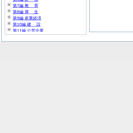
第7編
教
育
第8編
厚
生
第9編 産業経済
第10編
建
設
第11編 公営企業
第12編
消
防
第13編 その他