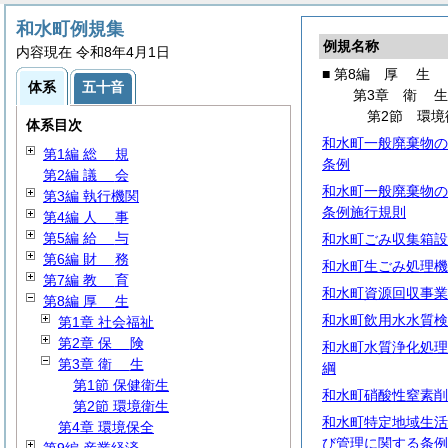
和水町例規集
例規名称
内容現在 令和8年4月1日
■ 第8編
厚
生
体系
五十音
第3章
衛
第2節 環境
体系目次
和水町一般廃棄物の
第1編
総
規
条例
第2編
議
会
和水町一般廃棄物の
第3編 執行機関
条例施行規則
第4編
人
事
第5編
給
与
和水町ごみ収集箱設
第6編
財
務
和水町生ごみ処理機
第7編
教
育
和水町資源回収事業
第8編
厚
生
和水町飲用水水質検
第1章 社会福祉
第2章
保
険
和水町水質浄化処理
第3章
衛
生
綱
第1節 保健衛生
和水町硝酸性窒素削
第2節 環境衛生
和水町特定地域生活
第4章 環境保全
び管理に関する条例