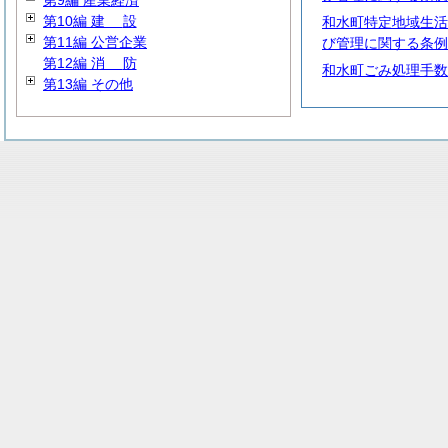
第9編 産業経済
第10編
建
設
和水町特定地域生活
第11編 公営企業
び管理に関する条例
第12編
消
防
和水町ごみ処理手数
第13編 その他