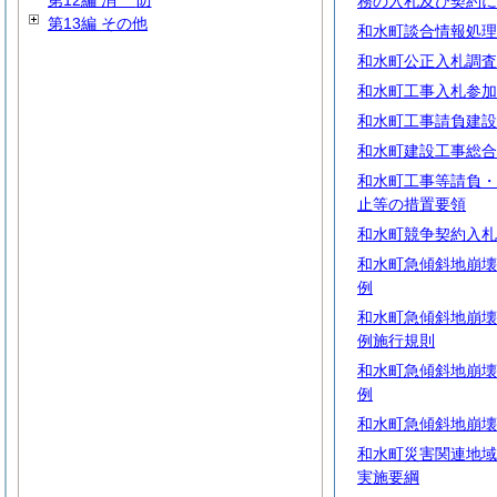
第12編
消
防
務の入札及び契約に
第13編 その他
和水町談合情報処理
和水町公正入札調査
和水町工事入札参加
和水町工事請負建設
和水町建設工事総合
和水町工事等請負・
止等の措置要領
和水町競争契約入札
和水町急傾斜地崩壊
例
和水町急傾斜地崩壊
例施行規則
和水町急傾斜地崩壊
例
和水町急傾斜地崩壊
和水町災害関連地域
実施要綱