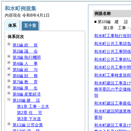
和水町例規集
例規名称
内容現在 令和8年4月1日
■ 第10編
建
設
体系
五十音
第1章 工事・
和水町工事執行規則
体系目次
和水町公共工事請負
第1編
総
規
第2編
議
会
和水町公共工事関係
第3編 執行機関
和水町公共工事前払
第4編
人
事
和水町公共工事中間
第5編
給
与
和水町工事検査規程
第6編
財
務
第7編
教
育
和水町建設工事及び
第8編
厚
生
務等委託の予定価格
第9編 産業経済
領
第10編
建
設
和水町建設工事最低
第1章 工事・土木
和水町建設関連業務
第2章
住
宅
要領
第3章 下水道
第11編 公営企業
和水町建設工事及び