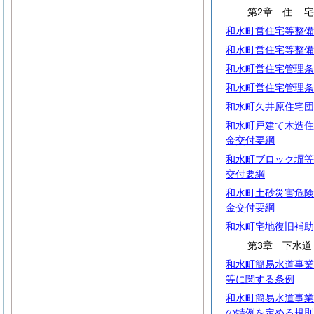
第2章
住
和水町営住宅等整備
和水町営住宅等整備
和水町営住宅管理条
和水町営住宅管理条
和水町久井原住宅団
和水町戸建て木造住
金交付要綱
和水町ブロック塀等
交付要綱
和水町土砂災害危険
金交付要綱
和水町宅地復旧補助
第3章 下水道
和水町簡易水道事業
等に関する条例
和水町簡易水道事業
の特例を定める規則