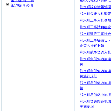
第12編
消
防
務の入札及び契約に
第13編 その他
和水町談合情報処理
和水町公正入札調査
和水町工事入札参加
和水町工事請負建設
和水町建設工事総合
和水町工事等請負・
止等の措置要領
和水町競争契約入札
和水町急傾斜地崩壊
例
和水町急傾斜地崩壊
例施行規則
和水町急傾斜地崩壊
例
和水町急傾斜地崩壊
和水町災害関連地域
実施要綱