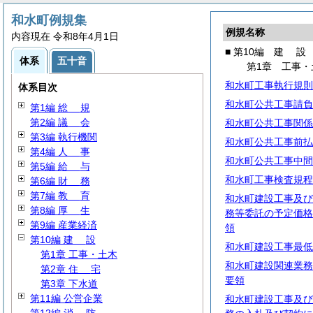
和水町例規集
例規名称
内容現在 令和8年4月1日
■ 第10編
建
設
体系
五十音
第1章 工事・
和水町工事執行規則
体系目次
和水町公共工事請負
第1編
総
規
第2編
議
会
和水町公共工事関係
第3編 執行機関
和水町公共工事前払
第4編
人
事
和水町公共工事中間
第5編
給
与
和水町工事検査規程
第6編
財
務
第7編
教
育
和水町建設工事及び
第8編
厚
生
務等委託の予定価格
第9編 産業経済
領
第10編
建
設
和水町建設工事最低
第1章 工事・土木
和水町建設関連業務
第2章
住
宅
要領
第3章 下水道
第11編 公営企業
和水町建設工事及び