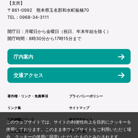
【支所】
〒861-0992 熊本県玉名郡和水町板楠70
TEL：0968-34-3111
開庁日：月曜日から金曜日（祝日、年末年始を除く）
開庁時間：8時30分から17時15分まで
庁内案内
交通アクセス
著作権・リンク・免責事項
プライバシーポリシー
リンク集
サイトマップ
広告掲載について
移住定住サイト
このウェブサイトでは、サイトの利便性向上を目的にクッキーを
使用しております。このまま本ウェブサイトをご利用いただく場
和水町立病院
きくすい荘
合、クッキーの使用に同意いただいたものとみなされます。