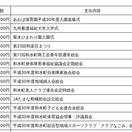
額
支出内容
000円
あおば保育園平成30年度入園進級式
000円
九州看護福祉大学入学式
000円
菊水ひまわり園入園式
000円
第23回和楽荘まつり
000円
第11回和水町商工会青年部通常総会
000円
和水町身体障害者福祉協議会定期総会
000円
平成30年度和水町自衛隊家族会総会
000円
平成30年度地域婦人会総会
000円
和水町老人クラブ連合会定時総会
000円
JAたまな柑橘部会設立総会
000円
平成30年度和水町子ども会連合会総会
000円
平成30年度和水町体育協会理事・評議員会
000円
平成30年度和水町総合型地域スポーツクラブ「クラブなごみ」