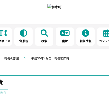
字サイズ
背景色
検索
翻訳
新着情報
コンテ
町長の部屋
平成30年4月分 町長交際費
費