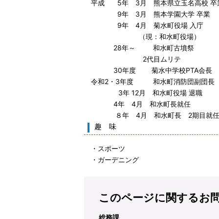
平成 5年 3月 熊本県立玉名高校 卒
9年 3月 熊本学園大学 卒業
9年 4月 菊水町役場 入庁
（現：和水町役場）
28年～ 和水町古墳祭
2代目ムリテ
30年度 菊水中学校PTA会長
令和2・3年度 和水町消防団副団長
3年 12月 和水町役場 退職
4年 4月 和水町長就任
８年 4月 和水町長 2期目就
趣 味
・スポーツ
・ガーデニング
このページに関するお
総務課