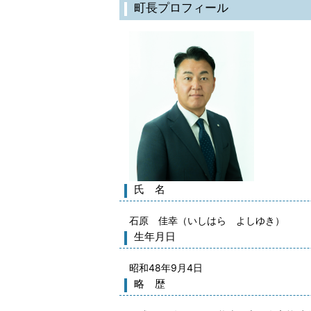
町長プロフィール
氏 名
石原 佳幸（いしはら よしゆき）
生年月日
昭和48年9月4日
略 歴