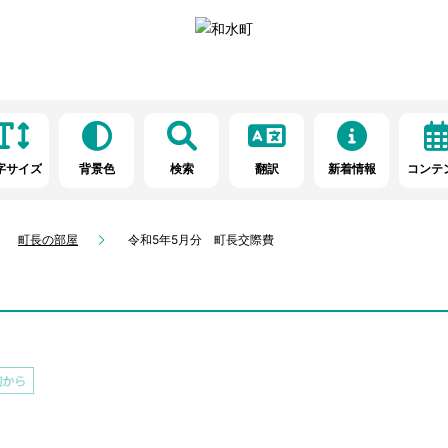
字サイズ
背景色
検索
翻訳
新着情報
コンテ
町長の部屋
令和5年5月分 町長交際費