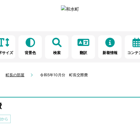
字サイズ
背景色
検索
翻訳
新着情報
コンテ
町長の部屋
令和5年10月分 町長交際費
費