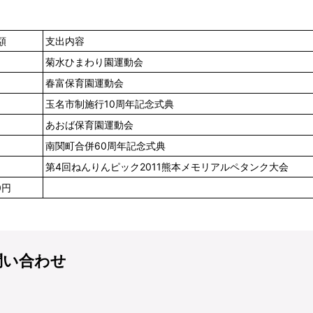
額
支出内容
菊水ひまわり園運動会
春富保育園運動会
玉名市制施行10周年記念式典
あおば保育園運動会
南関町合併60周年記念式典
第4回ねんりんピック2011熊本メモリアルペタンク大会
0円
問い合わせ