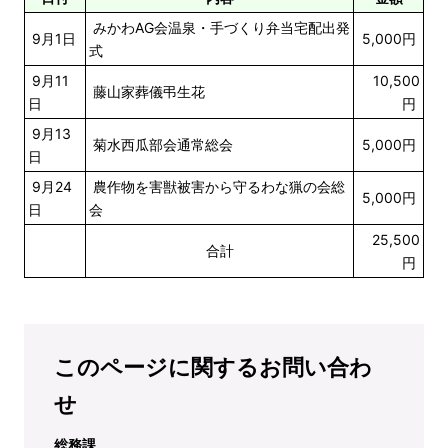
みかわAG会温泉・手づくり弁当宅配出発
9月1日
5,000円
式
9月11
10,500
藤山家葬儀弔生花
日
円
9月13
菊水西瓜部会通常総会
5,000円
日
9月24
農作物を害獣被害から守るわな猟の会総
5,000円
日
会
25,500
合計
円
このページに関するお問い合わ
せ
総務課