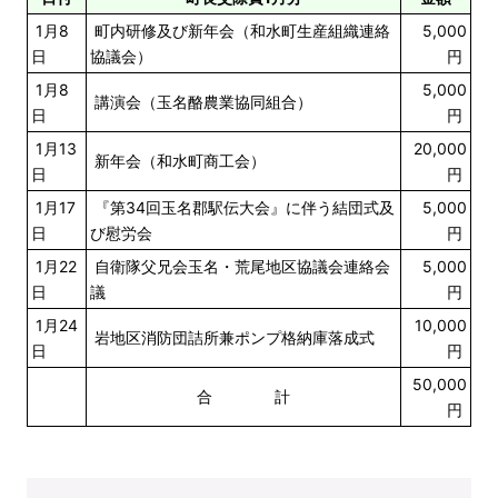
1月8
町内研修及び新年会（和水町生産組織連絡
5,000
日
協議会）
円
1月8
5,000
講演会（玉名酪農業協同組合）
日
円
1月13
20,000
新年会（和水町商工会）
日
円
1月17
『第34回玉名郡駅伝大会』に伴う結団式及
5,000
日
び慰労会
円
1月22
自衛隊父兄会玉名・荒尾地区協議会連絡会
5,000
日
議
円
1月24
10,000
岩地区消防団詰所兼ポンプ格納庫落成式
日
円
50,000
合 計
円