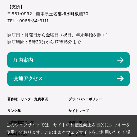
【支所】
〒861-0992 熊本県玉名郡和水町板楠70
TEL：0968-34-3111
開庁日：月曜日から金曜日（祝日、年末年始を除く）
開庁時間：8時30分から17時15分まで
庁内案内
交通アクセス
著作権・リンク・免責事項
プライバシーポリシー
リンク集
サイトマップ
広告掲載について
移住定住サイト
このウェブサイトでは、サイトの利便性向上を目的にクッキーを
使用しております。このまま本ウェブサイトをご利用いただく場
和水町立病院
きくすい荘