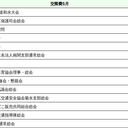
交際費5月
道和水大会
区保護司会総会
訪問
会
会
玉名法人南関支部通常総会
体育協会理事・総会
修会・懇親会
協議会総会
区交通安全協会菊水支部総会
ばこ販売共同組合総会
交通指導隊総会
通常総会