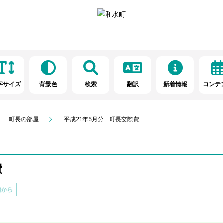
字サイズ
背景色
検索
翻訳
新着情報
コンテ
町長の部屋
平成21年5月分 町長交際費
費