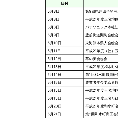
日付
5月3日
第9回県連四半的弓
5月8日
平成21年度玉名地
5月8日
パナソニック本社
5月9日
豊前街道顕彰会総
5月10日
東海熊本県人会総
5月11日
平成21年度（社）
5月12日
草の実会総会
5月13日
平成21年度和水町
5月14日
第1回和水町職員研
5月15日
農業者年金受給者
5月15日
平成21年度玉名地
5月15日
平成21年度玉名た
5月20日
平成21年度和水町
5月21日
第2回和水町商工会