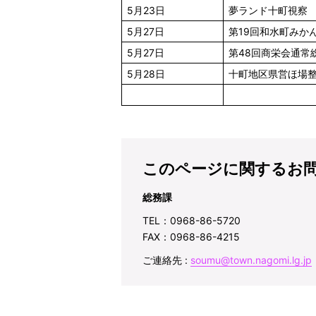
5月23日
夢ランド十町視察
5月27日
第19回和水町みか
5月27日
第48回商栄会通常
5月28日
十町地区県営ほ場整
このページに関するお
総務課
TEL：0968-86-5720
FAX：0968-86-4215
ご連絡先 :
soumu@town.nagomi.lg.jp