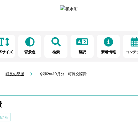
字サイズ
背景色
検索
翻訳
新着情報
コンテ
町長の部屋
令和2年10月分 町長交際費
費