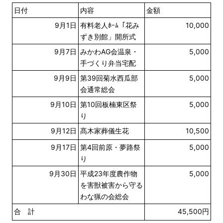
日付
内容
金額
9月1日
有料老人ﾎｰﾑ「花み
10,000
ずき別館」開所式
9月7日
みかわAG会温泉・
5,000
手づくり弁当宅配
9月9日
第39回菊水西瓜部
5,000
会通常総会
9月10日
第10回板楠東区祭
5,000
り
9月12日
髙木家葬儀生花
10,500
9月17日
第4回前原・夢路祭
5,000
り
9月30日
平成23年度農作物
5,000
を害獣被害から守る
わな猟の会総会
合 計
45,500円