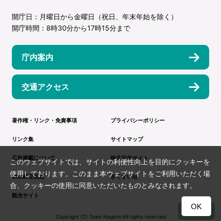
開庁日：月曜日から金曜日（祝日、年末年始を除く）
開庁時間：8時30分から17時15分まで
庁内案内
交通アクセス
著作権・リンク・免責事項
プライバシーポリシー
リンク集
サイトマップ
広告掲載について
移住定住サイト
このウェブサイトでは、サイトの利便性向上を目的にクッキーを
使用しております。このまま本ウェブサイトをご利用いただく場
和水町立病院
きくすい荘
合、クッキーの使用に同意いただいたものとみなされます。
観光サイト
OK
TOP
Copyright (C) Town Nagomi All rights reserved