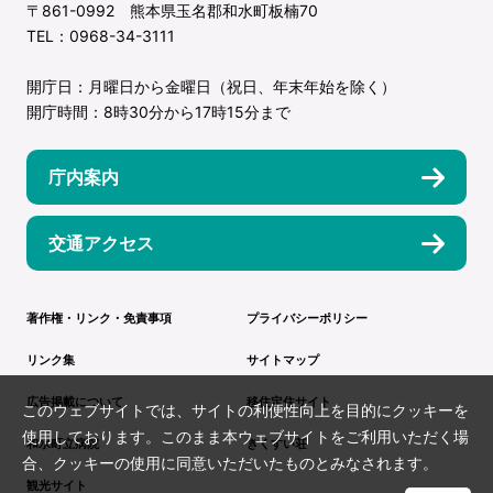
〒861-0992 熊本県玉名郡和水町板楠70
TEL：0968-34-3111
開庁日：月曜日から金曜日（祝日、年末年始を除く）
開庁時間：8時30分から17時15分まで
庁内案内
交通アクセス
著作権・リンク・免責事項
プライバシーポリシー
リンク集
サイトマップ
広告掲載について
移住定住サイト
このウェブサイトでは、サイトの利便性向上を目的にクッキーを
使用しております。このまま本ウェブサイトをご利用いただく場
和水町立病院
きくすい荘
合、クッキーの使用に同意いただいたものとみなされます。
観光サイト