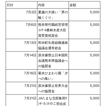
日付
内容
金額
7月2日
夏越の大祓い「茅の
5,000
輪くぐり」
7月6日
熊本県竹園経営管理
5,000
ｺﾝｸｰﾙ農林水産大臣
賞受賞祝賀会
7月13日
和水町生産組織連絡
5,000
協議会通常総会
7月14日
原水爆禁止日本国民
5,000
会議熊本県協議会へ
の協賛金
7月16日
菊水ひまわり園「夕
5,000
べの集い」
7月21日
原水爆禁止世界大会
5,000
への協賛金
7月21日
JAたまな北部集荷ｾ
5,000
ﾝﾀｰたけのこ部会反