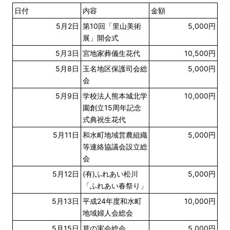
日付
内容
金額
5月2日
第10回「里山美術
5,000円
展」開会式
5月3日
宮地家葬儀生花代
10,500円
5月8日
玉名地区保護司会総
5,000円
会
5月9日
学校法人熊本城北学
10,000円
園創立15周年記念
式典祝生花代
5月11日
和水町地域営農組織
5,000円
等連絡協議会設立総
会
5月12日
(有)ふれあい松川
5,000円
「ふれあい春祭り」
5月13日
平成24年度和水町
10,000円
地域婦人会総会
5月15日
草の実会総会
5,000円