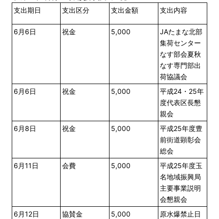
支出期日
支出区分
支出金額
支出内容
6月6日
祝金
5,000
JAたまな北部
集荷センター
なす部会夏秋
なす専門部出
荷協議会
6月6日
祝金
5,000
平成24・25年
度代表区長懇
親会
6月8日
祝金
5,000
平成25年度豊
前街道顕彰会
総会
6月11日
会費
5,000
平成25年度玉
名地域振興局
主要事業説明
会懇親会
6月12日
協賛金
5,000
原水爆禁止日