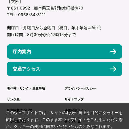
【支所】
〒861-0992 熊本県玉名郡和水町板楠70
TEL：0968-34-3111
開庁日：月曜日から金曜日（祝日、年末年始を除く）
開庁時間：8時30分から17時15分まで
庁内案内
交通アクセス
著作権・リンク・免責事項
プライバシーポリシー
リンク集
サイトマップ
広告掲載について
移住定住サイト
このウェブサイトでは、サイトの利便性向上を目的にクッキーを
使用しております。このまま本ウェブサイトをご利用いただく場
和水町立病院
きくすい荘
合、クッキーの使用に同意いただいたものとみなされます。