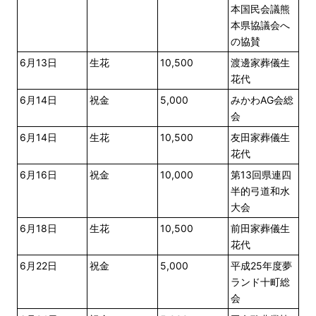
本国民会議熊
本県協議会へ
の協賛
6月13日
生花
10,500
渡邊家葬儀生
花代
6月14日
祝金
5,000
みかわAG会総
会
6月14日
生花
10,500
友田家葬儀生
花代
6月16日
祝金
10,000
第13回県連四
半的弓道和水
大会
6月18日
生花
10,500
前田家葬儀生
花代
6月22日
祝金
5,000
平成25年度夢
ランド十町総
会