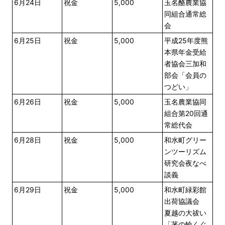
6月24日
祝金
5,000
玉名酪農業協
同組合通常総
会
6月25日
祝金
5,000
平成25年度熊
本県年金受給
者協会三加和
部会「会員の
つどい」
6月26日
祝金
5,000
玉名農業協同
組合第20回通
常総代会
6月28日
祝金
5,000
和水町グリー
ンツーリズム
研究会夜なべ
談義
6月29日
祝金
5,000
和水町緑彩館
出荷協議会
夏越の大祓い
「茅の輪くぐ