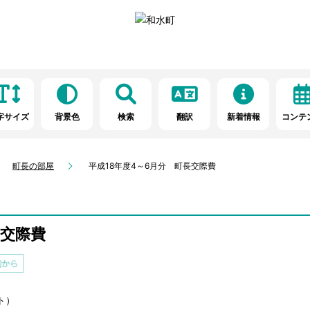
字サイズ
背景色
検索
翻訳
新着情報
コンテ
町長の部屋
平成18年度4～6月分 町長交際費
長交際費
ト）