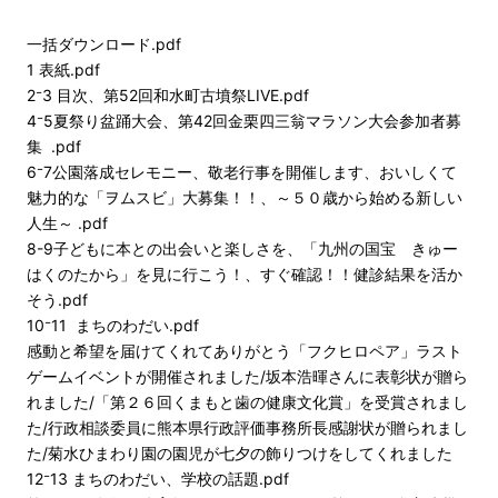
一括ダウンロード.pdf
1 表紙.pdf
2⁻3 目次、第52回和水町古墳祭LIVE.pdf
4⁻5夏祭り盆踊大会、第42回金栗四三翁マラソン大会参加者募
集 .pdf
6⁻7公園落成セレモニー、敬老行事を開催します、おいしくて
魅力的な「ヲムスビ」大募集！！、～５０歳から始める新しい
人生～ .pdf
8-9子どもに本との出会いと楽しさを、「九州の国宝 きゅー
はくのたから」を見に行こう！、すぐ確認！！健診結果を活か
そう.pdf
10⁻11 まちのわだい.pdf
感動と希望を届けてくれてありがとう「フクヒロペア」ラスト
ゲームイベントが開催されました/坂本浩暉さんに表彰状が贈ら
れました/「第２６回くまもと歯の健康文化賞」を受賞されまし
た/行政相談委員に熊本県行政評価事務所長感謝状が贈られまし
た/菊水ひまわり園の園児が七夕の飾りつけをしてくれました
12⁻13 まちのわだい、学校の話題.pdf