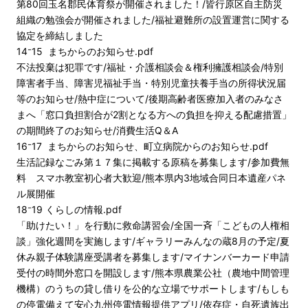
第80回玉名郡民体育祭が開催されました！/皆行原区自主防災
組織の勉強会が開催されました/福祉避難所の設置運営に関する
協定を締結しました
14⁻15 まちからのお知らせ.pdf
不法投棄は犯罪です/福祉・介護相談会＆権利擁護相談会/特別
障害者手当、障害児福祉手当・特別児童扶養手当の所得状況届
等のお知らせ/熱中症について/後期高齢者医療加入者のみなさ
まへ「窓口負担割合が2割となる方への負担を抑える配慮措置」
の期間終了のお知らせ/消費生活Q＆A
16⁻17 まちからのお知らせ、町立病院からのお知らせ.pdf
生活記録なごみ第１７集に掲載する原稿を募集します/参加費無
料 スマホ教室初心者大歓迎/熊本県内3地域合同日本遺産パネ
ル展開催
18⁻19 くらしの情報.pdf
「助けたい！」を行動に救命講習会/全国一斉「こどもの人権相
談」強化週間を実施します/ギャラリーみんなの蔵8月の予定/夏
休み親子体験講座受講者を募集します/マイナンバーカード申請
受付の時間外窓口を開設します/熊本県農業公社（農地中間管理
機構）のうちの貸し借りを公的な立場でサポートします/もしも
の停電備えて安心九州停電情報提供アプリ/依存症・自死遺族出