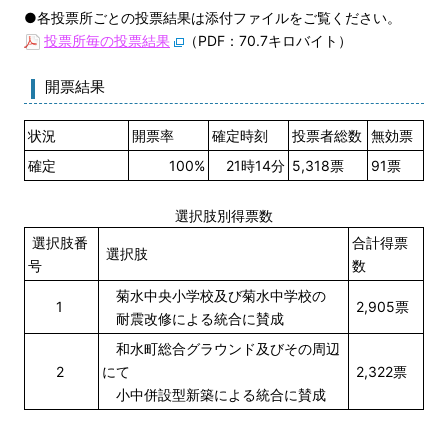
●各投票所ごとの投票結果は添付ファイルをご覧ください。
投票所毎の投票結果
（PDF：70.7キロバイト）
開票結果
状況
開票率
確定時刻
投票者総数
無効票
確定
100%
21時14分
5,318票
91票
選択肢別得票数
選択肢番
合計得票
選択肢
号
数
菊水中央小学校及び菊水中学校の
1
2,905票
耐震改修による統合に賛成
和水町総合グラウンド及びその周辺
2
にて
2,322票
小中併設型新築による統合に賛成