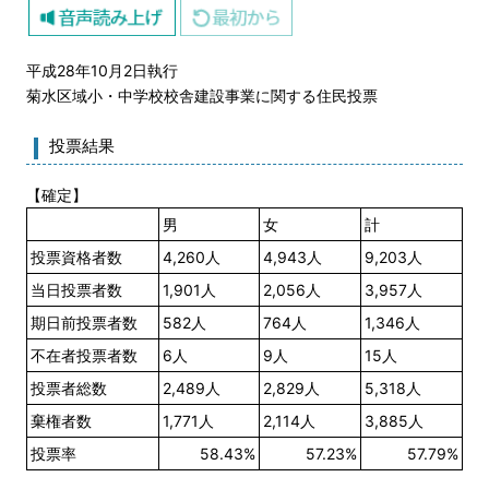
平成28年10月2日執行
菊水区域小・中学校校舎建設事業に関する住民投票
投票結果
【確定】
男
女
計
投票資格者数
4,260人
4,943人
9,203人
当日投票者数
1,901人
2,056人
3,957人
期日前投票者数
582人
764人
1,346人
不在者投票者数
6人
9人
15人
投票者総数
2,489人
2,829人
5,318人
棄権者数
1,771人
2,114人
3,885人
投票率
58.43%
57.23%
57.79%