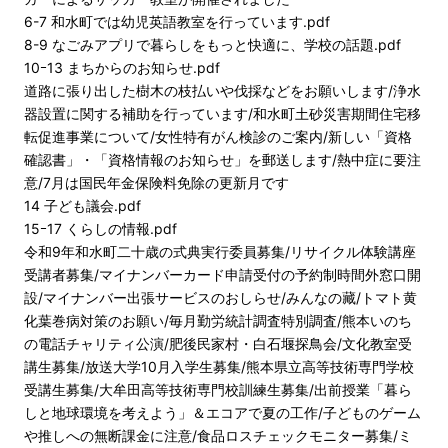
6-7 和水町では幼児英語教室を行っています.pdf
8-9 なごみアプリで暮らしをもっと快適に、学校の話題.pdf
10ｰ13 まちからのお知らせ.pdf
道路に張り出した樹木の枝払いや伐採などをお願いします/浄水
器設置に関する補助を行っています/和水町土砂災害期間住宅移
転促進事業について/女性特有がん検診のご案内/新しい「資格
確認書」・「資格情報のお知らせ」を郵送します/熱中症に要注
意/7月は国民年金保険料免除の更新月です
14 子ども議会.pdf
15ｰ17 くらしの情報.pdf
令和9年和水町二十歳の式典実行委員募集/リサイクル体験講座
受講者募集/マイナンバーカード申請受付の予約制時間外窓口開
設/マイナンバー出張サービスのおしらせ/みんなの藏/トマト黄
化葉巻病対策のお願い/毎月勤労統計調査特別調査/熊本いのち
の電話チャリティ公演/肥後民家村・白石堰探鳥会/文化教室受
講生募集/放送大学10月入学生募集/熊本県立高等技術専門学校
受講生募集/大牟田高等技術専門校訓練生募集/出前授業「暮ら
しと地球環境を考えよう」＆エコアで夏の工作/子どものゲーム
や推しへの無断課金に注意/食品ロスチェックモニター募集/ミ