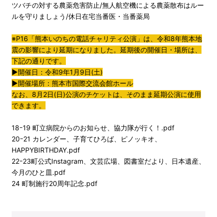
ツバチの対する農薬危害防止/無人航空機による農薬散布はルー
ルを守りましょう/休日在宅当番医・当番薬局
※P16「熊本いのちの電話チャリティ公演」は、令和8年熊本地
震の影響により延期になりました。延期後の開催日・場所は、
下記の通りです。
▶開催日：令和9年1月9日(土)
▶開催場所：熊本市国際交流会館ホール
なお、8月2日(日)公演のチケットは、そのまま延期公演に使用
できます。
18ｰ19 町立病院からのお知らせ、協力隊が行く！.pdf
20ｰ21 カレンダー、子育てひろば、ピノッキオ、
HAPPYBIRTHDAY.pdf
22ｰ23町公式Instagram、文芸広場、図書室だより、日本遺産、
今月のひと皿.pdf
24 町制施行20周年記念.pdf