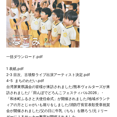
一括ダウンロード.pdf
1 表紙.pdf
2-3 目次、古墳祭ライブ出演アーティスト決定.pdf
4ｰ5 まちのわだい.pdf
台湾屏東県議会の皆様が来訪されました/熊本ヴォルターズが来
訪されました/「田んぼでどろんこフェスティバル2026」・
「和水町ふるさと大使任命式」が開催されました/地域ボランテ
ィアの方とじゃがいも堀りをしました/消防庁長官表彰受章祝賀
会が開催されました/父の日に牛乳（ちち）を贈ろう/元Ｊリー
ガーによるサッカー教室が開催されました