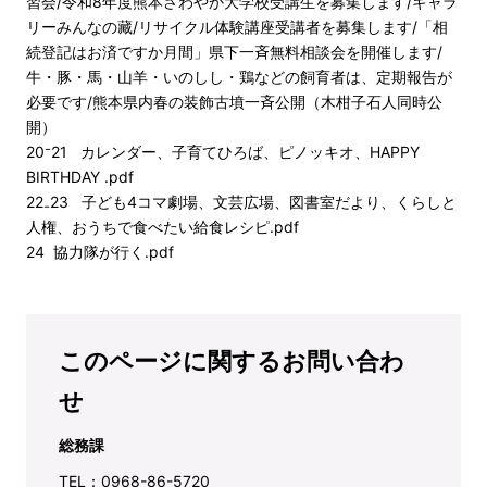
習会/令和8年度熊本さわやか大学校受講生を募集します/ギャラ
リーみんなの藏/リサイクル体験講座受講者を募集します/「相
続登記はお済ですか月間」県下一斉無料相談会を開催します/
牛・豚・馬・山羊・いのしし・鶏などの飼育者は、定期報告が
必要です/熊本県内春の装飾古墳一斉公開（木柑子石人同時公
開）
20⁻21 カレンダー、子育てひろば、ピノッキオ、HAPPY
BIRTHDAY .pdf
22₋23 子ども4コマ劇場、文芸広場、図書室だより、くらしと
人権、おうちで食べたい給食レシピ.pdf
24 協力隊が行く.pdf
このページに関するお問い合わ
せ
総務課
TEL：0968-86-5720