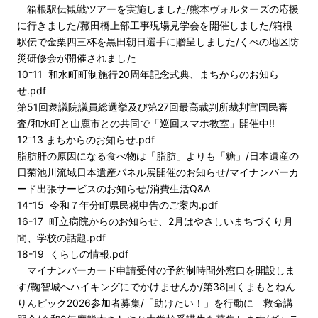
箱根駅伝観戦ツアーを実施しました/熊本ヴォルターズの応援
に行きました/菰田橋上部工事現場見学会を開催しました/箱根
駅伝で金栗四三杯を黒田朝日選手に贈呈しました/くべの地区防
災研修会が開催されました
10⁻11 和水町町制施行20周年記念式典、まちからのお知ら
せ.pdf
第51回衆議院議員総選挙及び第27回最高裁判所裁判官国民審
査/和水町と山鹿市との共同で「巡回スマホ教室」開催中!!
12⁻13 まちからのお知らせ.pdf
脂肪肝の原因になる食べ物は「脂肪」よりも「糖」/日本遺産の
日菊池川流域日本遺産パネル展開催のお知らせ/マイナンバーカ
ード出張サービスのお知らせ/消費生活Q&A
14⁻15 令和７年分町県民税申告のご案内.pdf
16-17 町立病院からのお知らせ、2月はやさしいまちづくり月
間、学校の話題.pdf
18-19 くらしの情報.pdf
マイナンバーカード申請受付の予約制時間外窓口を開設しま
す/鞠智城へハイキングにでかけませんか/第38回くまもとねん
りんピック2026参加者募集/「助けたい！」を行動に 救命講