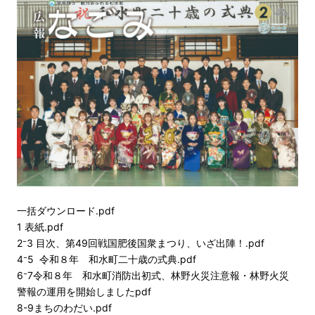
一括ダウンロード.pdf
1 表紙.pdf
2⁻3 目次、第49回戦国肥後国衆まつり、いざ出陣！.pdf
4⁻5 令和８年 和水町二十歳の式典.pdf
6⁻7令和８年 和水町消防出初式、林野火災注意報・林野火災
警報の運用を開始しましたpdf
8-9まちのわだい.pdf