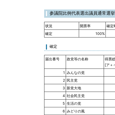
参議院比例代表選出議員通常選
状況
開票率
確定
確定
100%
確定
届出番号
政党等の名称
得票
[ア＋
1
みんなの党
2
民主党
3
新党大地
4
社会民主党
5
生活の党
6
みどりの風