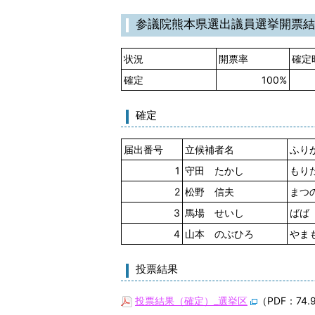
参議院熊本県選出議員選挙開票
状況
開票率
確定
確定
100%
確定
届出番号
立候補者名
ふり
1
守田 たかし
もり
2
松野 信夫
まつ
3
馬場 せいし
ばば
4
山本 のぶひろ
やま
投票結果
投票結果（確定）_選挙区
（PDF：74