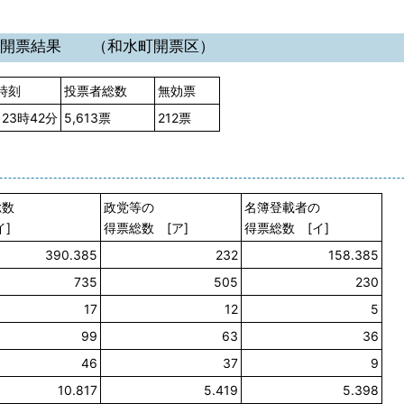
挙開票結果 （和水町開票区）
時刻
投票者総数
無効票
23時42分
5,613票
212票
総数
政党等の
名簿登載者の
イ]
得票総数 [ア]
得票総数 [イ]
390.385
232
158.385
735
505
230
17
12
5
99
63
36
46
37
9
10.817
5.419
5.398