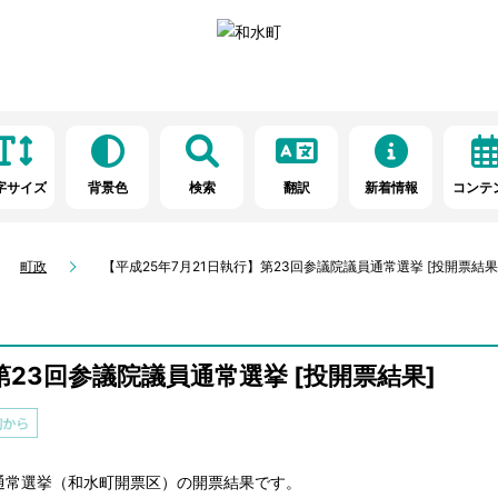
字サイズ
背景色
検索
翻訳
新着情報
コンテ
町政
【平成25年7月21日執行】第23回参議院議員通常選挙 [投開票結果
第23回参議院議員通常選挙 [投開票結果]
員通常選挙（和水町開票区）の開票結果です。