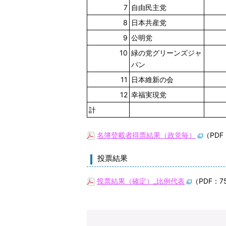
7
自由民主党
8
日本共産党
9
公明党
10
緑の党グリーンズジャ
パン
11
日本維新の会
12
幸福実現党
計
名簿登載者得票結果（政党毎）
（PDF
投票結果
投票結果（確定）_比例代表
（PDF：7