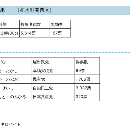
結果 （和水町開票区）
時刻
投票者総数
無効票
21時30分
5,614票
157票
がな
届出政党
得票数
た たかし
幸福実現党
99票
の のぶお
民主党
1,706票
 せいし
自由民主党
3,332票
もと のぶひろ
日本共産党
320票
.9キロバイト）