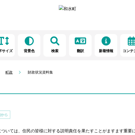
字サイズ
背景色
検索
翻訳
新着情報
コンテ
町政
財政状況資料集
ついては、住民の皆様に対する説明責任を果たすことがますます重要