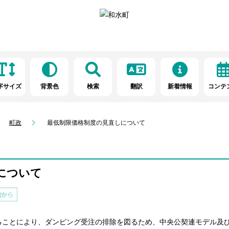
字サイズ
背景色
検索
翻訳
新着情報
コンテ
町政
最低制限価格制度の見直しについて
について
ことにより、ダンピング受注の排除を図るため、中央公契連モデル及