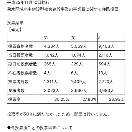
平成25年11月10日執行
菊水区域小中併設型校舎建設事業の事業費に関する住民投票
投票結果
【確定】
男
女
計
投票資格者数
4,334人
5,069人
9,403人
当日投票者数
1,042人
1,074人
2,116人
期日前投票者数
265人
329人
594人
不在者投票者数
4人
6人
10人
投票者総数
1,311人
1,409人
2,720人
棄権者数
3,023人
3,660人
6,683人
投票率
30.25%
27.80%
28.93%
投票率が50％に満たなかったため、開票は行いません。
●各投票所ごとの投票結果について