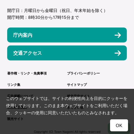
開庁日：月曜日から金曜日（祝日、年末年始を除く）
開庁時間：8時30分から17時15分まで
庁内案内
交通アクセス
著作権・リンク・免責事項
プライバシーポリシー
リンク集
サイトマップ
広告掲載について
移住定住サイト
このウェブサイトでは、サイトの利便性向上を目的にクッキーを
使用しております。このまま本ウェブサイトをご利用いただく場
和水町立病院
きくすい荘
合、クッキーの使用に同意いただいたものとみなされます。
観光サイト
OK
TOP
Copyright (C) Town Nagomi All rights reserved