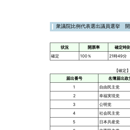
衆議院比例代表選出議員選挙 開
状況
開票率
確定時
確定
100％
21時49分
【確定
届出番号
名簿届出政
1
自由民主党
2
幸福実現党
3
公明党
4
社会民主党
5
日本共産党