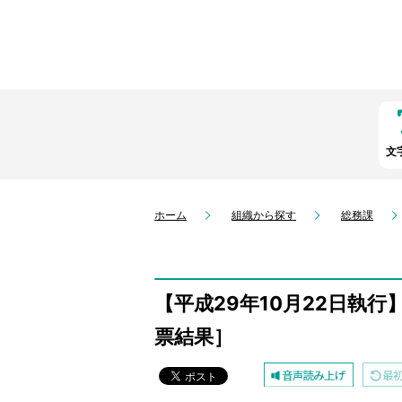
文
ホーム
組織から探す
総務課
【平成29年10月22日執
票結果］