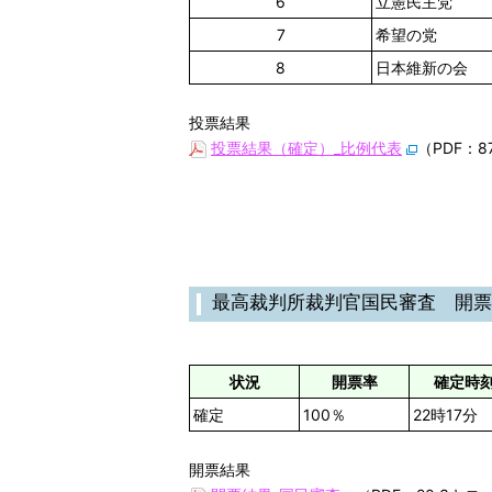
6
立憲民主党
7
希望の党
8
日本維新の会
投票結果
投票結果（確定）_比例代表
（PDF：
最高裁判所裁判官国民審査 開
状況
開票率
確定時
確定
100％
22時17分
開票結果