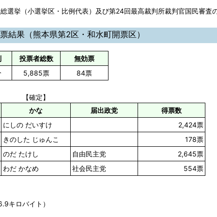
議員総選挙（小選挙区・比例代表）及び第24回最高裁判所裁判官国民審査
票結果（熊本県第2区・和水町開票区）
刻
投票者総数
無効票
分
5,885票
84票
【確定】
かな
届出政党
得票数
にしの だいすけ
2,424票
きのした じゅんこ
178票
のだ たけし
自由民主党
2,645票
わだ かなめ
社会民主党
554票
6.9キロバイト）