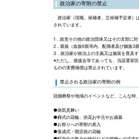
政治家の寄附の禁止
政治家（現職、候補者、立候補予定者）は
されています。
1．政党その他の政治団体又はその支部に対
2．親族（血族6親等内、配偶者及び姻族3
3．政治家が政治上の主義又は施策を普及
※ただし、後援会等であっても、当該選挙区
ものの実費補償は禁止されています。
禁止される政治家の寄附の例
冠婚葬祭や地域のイベントなど、こんな時
●病気見舞い
●葬式の花輪、供花お中元やお歳暮
●お祭りへの寄附の差入
●落成式・開店祝の花輪
●町内会の集会や旅行などの催物への寸志