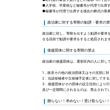
●入学祝、卒業祝など秘書等が代理で出席
●秘書等が代理で出席する場合の葬式の香
政治家に対する寄附の勧誘・要求の禁
政治家に対し、寄附を出すよう勧誘や要求
せる目的で勧誘や要求をすると処罰されま
後援団体に関する寄附の禁止
政治家の後援団体は、選挙区内の人に対し
1．政党その他の政治団体又はその支部に対
2．当該候補者や立候補予定者に対してする
3．後援団体がその団体の設立目的により
及び一定期間にされるものは、禁止されて
贈らない！求めない！受け取らない！